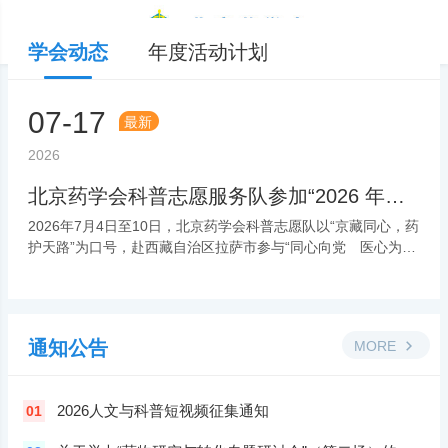
学会动态
年度活动计划
07-17
最新
2026
北京药学会科普志愿服务队参加“2026 年同心共铸中国心—西藏拉萨青藏铁路沿线医疗公益活动” 活动报道
2026年7月4日至10日，北京药学会科普志愿队以“京藏同心，药
护天路”为口号，赴西藏自治区拉萨市参与“同心向党 医心为
民”2026“同心・共铸中国心”拉萨及青藏铁路沿线医…
通知公告
MORE
2026人文与科普短视频征集通知
01