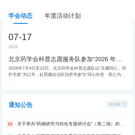
学会动态
年度活动计划
07-17
最
新
2026
北京药学会科普志愿服务队参加“2026 年同心共铸中国心—西藏拉萨青藏铁路沿线医疗公益活动” 活动报道
2026年7月4日至10日，北京药学会科普志愿队以“京藏同心，药
护天路”为口号，赴西藏自治区拉萨市参与“同心向党 医心为
民”2026“同心・共铸中国心”拉萨及青藏铁路沿线医…
通知公告
MORE
关于举办“药物研究与转化专题研讨会”（第二场）的通知
01